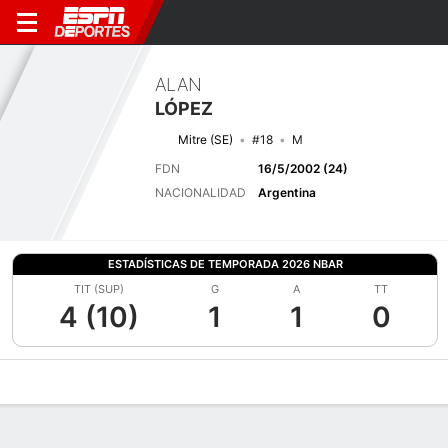
ALAN
LÓPEZ
Mitre (SE)
#18
M
FDN
16/5/2002 (24)
NACIONALIDAD
Argentina
ESTADÍSTICAS DE TEMPORADA 2026 NBAR
TIT (SUP)
G
A
TT
4 (10)
1
1
0
Perfil de Jugador
Bio
Noticias
Partidos
Estadísticas