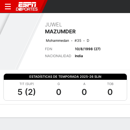
JUWEL
MAZUMDER
Mohammedan
#35
D
FDN
10/8/1998 (27)
NACIONALIDAD
India
ESTADÍSTICAS DE TEMPORADA 2025-26 SLIN
TIT (SUP)
G
A
TOB
5 (2)
0
0
0
Perfil de Jugador
Bio
Noticias
Partidos
Estadísticas