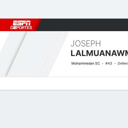
Fútbol
MLB
F. Americano
Básquetbol
WNBA
F1
Boxe
JOSEPH
LALMUANAW
Mohammedan SC
#43
Defen
Perfil de Jugador
Bio
Noticias
Partidos
Estadísticas