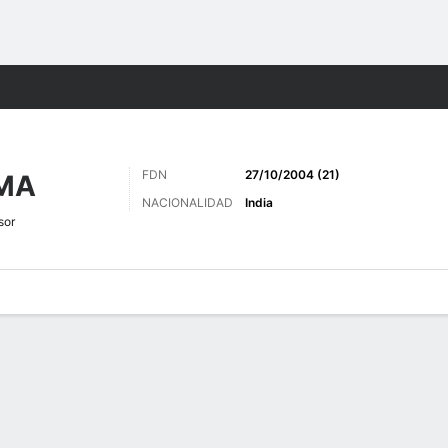
o
Más Deportes
FDN
27/10/2004 (21)
MA
NACIONALIDAD
India
sor