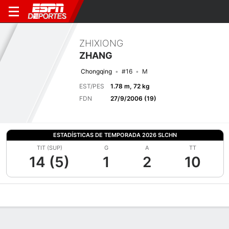
ZHIXIONG
ZHANG
Chongqing
#16
M
EST/PES
1.78 m, 72 kg
FDN
27/9/2006 (19)
ESTADÍSTICAS DE TEMPORADA 2026 SLCHN
TIT (SUP)
G
A
TT
14 (5)
1
2
10
Perfil de Jugador
Bio
Noticias
Partidos
Estadísticas