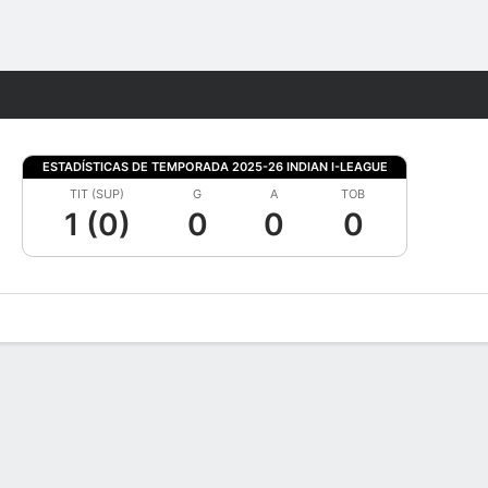
Watch
Juegos
ESTADÍSTICAS DE TEMPORADA 2025-26 INDIAN I-LEAGUE
TIT (SUP)
G
A
TOB
1 (0)
0
0
0