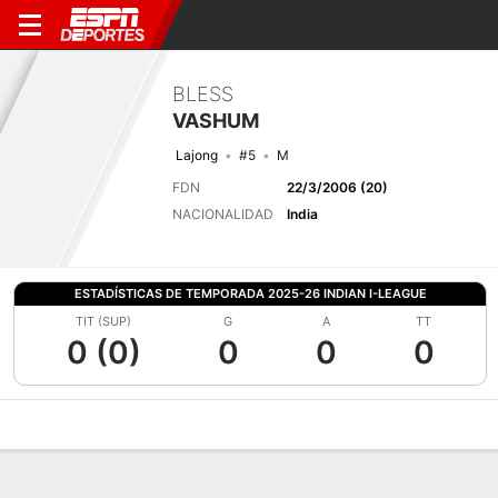
BLESS
VASHUM
Lajong
#5
M
FDN
22/3/2006 (20)
NACIONALIDAD
India
ESTADÍSTICAS DE TEMPORADA 2025-26 INDIAN I-LEAGUE
TIT (SUP)
G
A
TT
0 (0)
0
0
0
Perfil de Jugador
Bio
Noticias
Partidos
Estadísticas