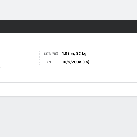
o
Más Deportes
EST/PES
1.88 m, 83 kg
FDN
16/5/2008 (18)
r