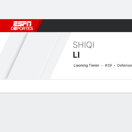
Fútbol
MLB
F. Americano
Básquetbol
WNBA
F1
Boxe
SHIQI
LI
Liaoning Tieren
#39
Defenso
Perfil de Jugador
Bio
Noticias
Partidos
Estadísticas