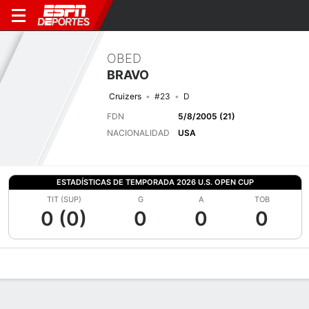
OBED
BRAVO
Cruizers
#23
D
FDN
5/8/2005 (21)
NACIONALIDAD
USA
ESTADÍSTICAS DE TEMPORADA 2026 U.S. OPEN CUP
TIT (SUP)
G
A
TOB
0 (0)
0
0
0
Perfil de Jugador
Bio
Noticias
Partidos
Estadísticas