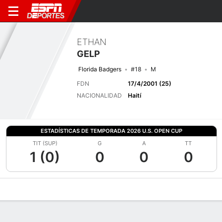
ETHAN
GELP
Florida Badgers
#18
M
FDN
17/4/2001 (25)
NACIONALIDAD
Haití
ESTADÍSTICAS DE TEMPORADA 2026 U.S. OPEN CUP
TIT (SUP)
G
A
TT
1 (0)
0
0
0
Perfil de Jugador
Bio
Noticias
Partidos
Estadísticas