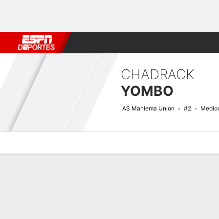
Fútbol
MLB
F. Americano
Básquetbol
WNBA
F1
Boxe
CHADRACK
YOMBO
AS Maniema Union
#2
Medio
Perfil de Jugador
Bio
Noticias
Partidos
Estadísticas