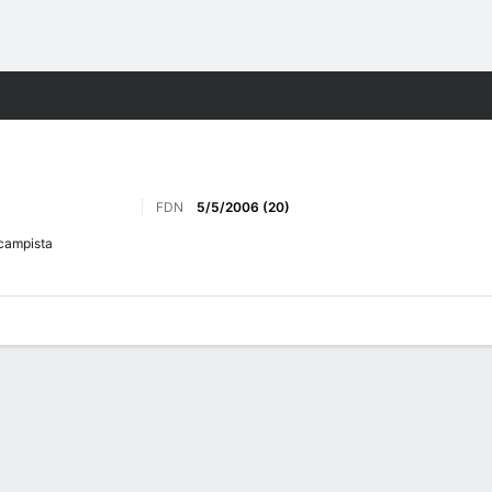
o
Más Deportes
FDN
5/5/2006 (20)
campista