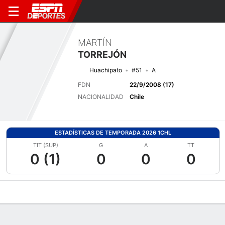
MARTÍN
TORREJÓN
Huachipato
#51
A
FDN
22/9/2008 (17)
NACIONALIDAD
Chile
ESTADÍSTICAS DE TEMPORADA 2026 1CHL
TIT (SUP)
G
A
TT
0 (1)
0
0
0
Perfil de Jugador
Bio
Noticias
Partidos
Estadísticas