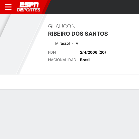
GLAUCON
RIBEIRO DOS SANTOS
Mirassol
A
FDN
2/4/2006 (20)
NACIONALIDAD
Brasil
Perfil de Jugador
Bio
Noticias
Partidos
Estadísticas
Últimas noticias
Ver Todo