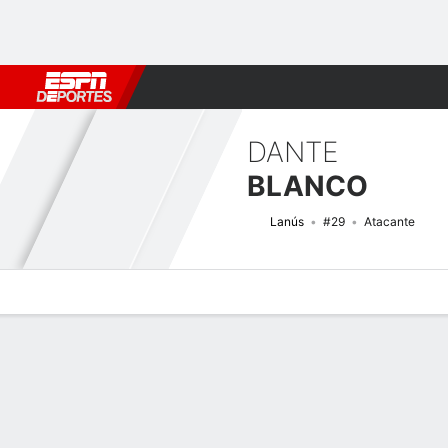
Fútbol
MLB
F. Americano
Básquetbol
WNBA
F1
Boxe
DANTE
BLANCO
Lanús
#29
Atacante
Perfil de Jugador
Bio
Noticias
Partidos
Estadísticas