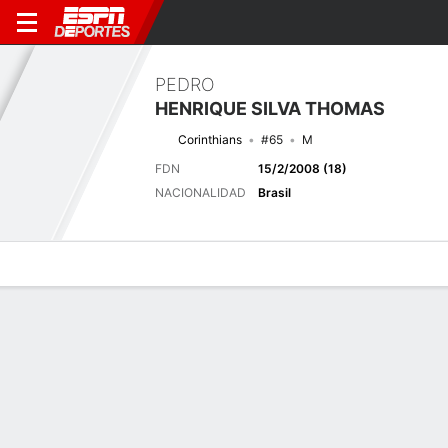
PEDRO
HENRIQUE SILVA THOMAS
Corinthians
#65
M
FDN
15/2/2008 (18)
NACIONALIDAD
Brasil
Perfil de Jugador
Bio
Noticias
Partidos
Estadísticas
Próximo partido
2026 Brasileiro Serie A