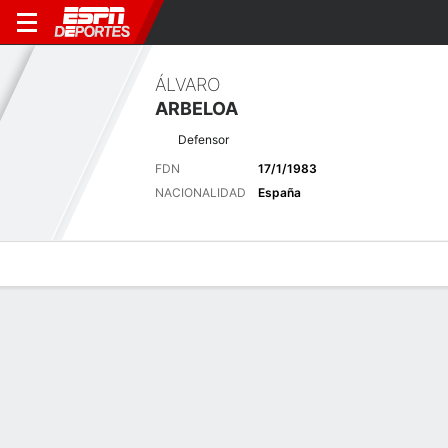
ÁLVARO
ARBELOA
Defensor
FDN
17/1/1983
NACIONALIDAD
España
Perfil de Jugador
Bio
Noticias
Partidos
Estadísticas
Últimas noticias
Ver Todo