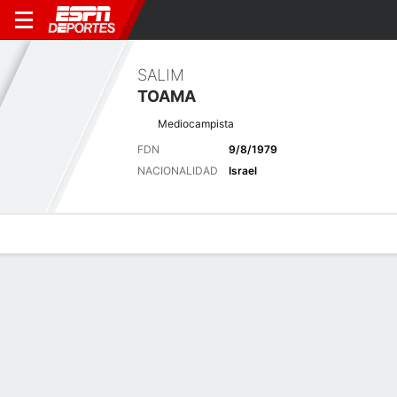
SALIM
TOAMA
Mediocampista
FDN
9/8/1979
NACIONALIDAD
Israel
Perfil de Jugador
Bio
Noticias
Partidos
Estadísticas
Últimas noticias
Ver Todo