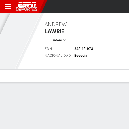
ANDREW
LAWRIE
Defensor
FDN
24/11/1978
NACIONALIDAD
Escocia
Perfil de Jugador
Bio
Noticias
Partidos
Estadísticas
Últimas noticias
Ver Todo