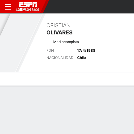
CRISTIÁN
OLIVARES
Mediocampista
FDN
17/4/1988
NACIONALIDAD
Chile
Perfil de Jugador
Bio
Noticias
Partidos
Estadísticas
Últimas noticias
Ver Todo