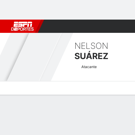
Fútbol
MLB
F. Americano
Básquetbol
WNBA
F1
Boxe
NELSON
SUÁREZ
Atacante
Perfil de Jugador
Bio
Noticias
Partidos
Estadísticas