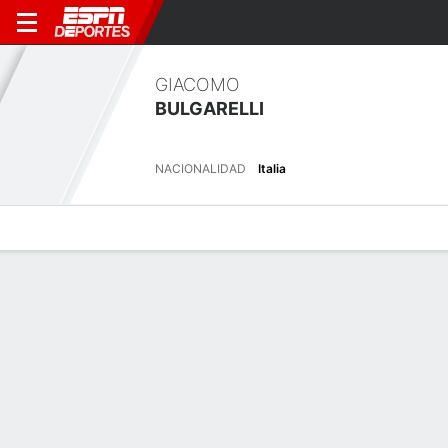
GIACOMO
BULGARELLI
NACIONALIDAD
Italia
Perfil de Jugador
Bio
Noticias
Partidos
Estadísticas
Resumen
Sin información disponible