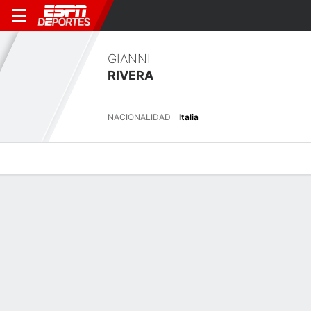
GIANNI
RIVERA
NACIONALIDAD
Italia
Perfil de Jugador
Bio
Noticias
Partidos
Estadísticas
Resumen
Sin información disponible