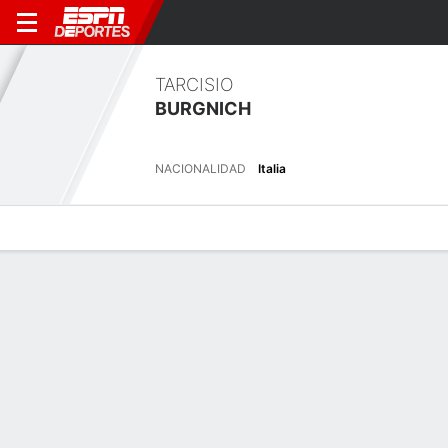
TARCISIO
BURGNICH
NACIONALIDAD
Italia
Perfil de Jugador
Bio
Noticias
Partidos
Estadísticas
Resumen
Sin información disponible