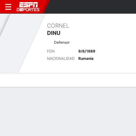
CORNEL
DINU
Defensor
FDN
9/6/1989
NACIONALIDAD
Rumania
Perfil de Jugador
Bio
Noticias
Partidos
Estadísticas
Últimas noticias
Ver Todo