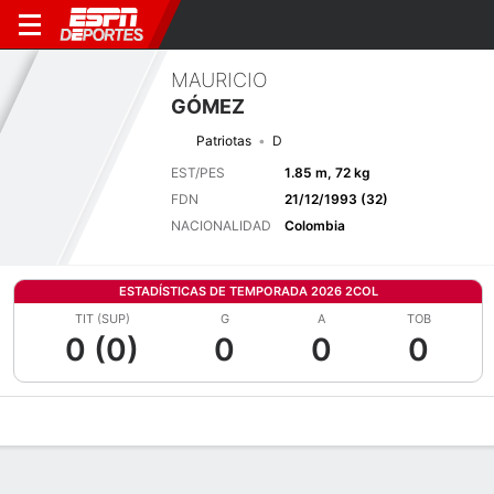
MAURICIO
GÓMEZ
Patriotas
D
EST/PES
1.85 m, 72 kg
FDN
21/12/1993 (32)
NACIONALIDAD
Colombia
ESTADÍSTICAS DE TEMPORADA 2026 2COL
TIT (SUP)
G
A
TOB
0 (0)
0
0
0
Perfil de Jugador
Bio
Noticias
Partidos
Estadísticas