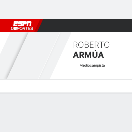
Fútbol
MLB
F. Americano
Básquetbol
WNBA
F1
Boxe
ROBERTO
ARMÚA
Mediocampista
Perfil de Jugador
Bio
Noticias
Partidos
Estadísticas