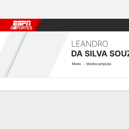
Fútbol
MLB
F. Americano
Básquetbol
WNBA
F1
Boxe
LEANDRO
Mixto
Mediocampista
Perfil de Jugador
Bio
Noticias
Partidos
Estadísticas