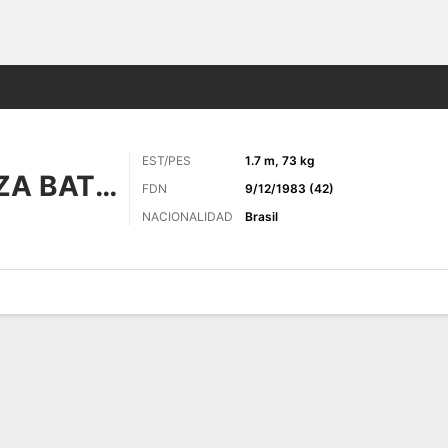
o
Más Deportes
EST/PES
1.7 m, 73 kg
DA SILVA SOUZA BATISTA
FDN
9/12/1983 (42)
NACIONALIDAD
Brasil