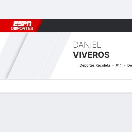
Fútbol
MLB
F. Americano
Básquetbol
WNBA
F1
Boxe
DANIEL
VIVEROS
Deportes Recoleta
#11
De
Perfil de Jugador
Bio
Noticias
Partidos
Estadísticas