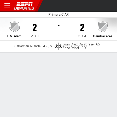
L.N. Alem v Cambaceres
Primera C AR
2
2
F
L.N. Alem
2-3-3
2-3-4
Cambaceres
Juan Cruz Calabrese - 65'
Sebastian Allende - 42', 53'
Enzo Pelosi - 90'
Resumen
LÍNEA DE TIEMPO DE JUEGO
L.N. Alem