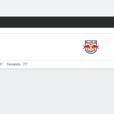
Watch
Juegos
60'
Fernando - 77'