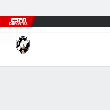
Fútbol
MLB
F. Americano
Básquetbol
WNBA
F1
Boxe
Vasco v Bragantino
Resumen
Comentario