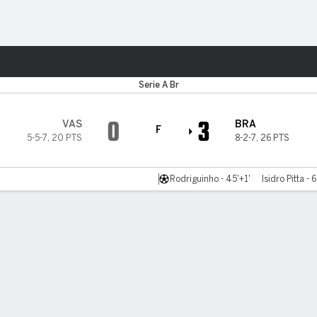
o
Más Deportes
Serie A Br
0
3
VAS
BRA
F
5-5-7
,
20 PTS
8-2-7
,
26 PTS
Rodriguinho - 45'+1'
Isidro Pitta - 