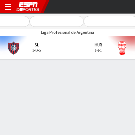
San Lorenzo v Huracán
Liga Profesional de Argentina
SL
HUR
1-0-2
1-1-1
Resumen
GOLEADORES
Goles
SL
HUR