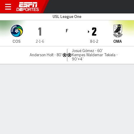
Cosmos v Omaha
USL League One
1
2
F
COS
2-1-6
8-1-2
OMA
Josué Gómez - 60'
Anderson Holt - 80'
Kempes Waldemar Tekiela -
90'+4'
Resumen
Comentario
LÍNEA DE TIEMPO DE JUEGO
COS