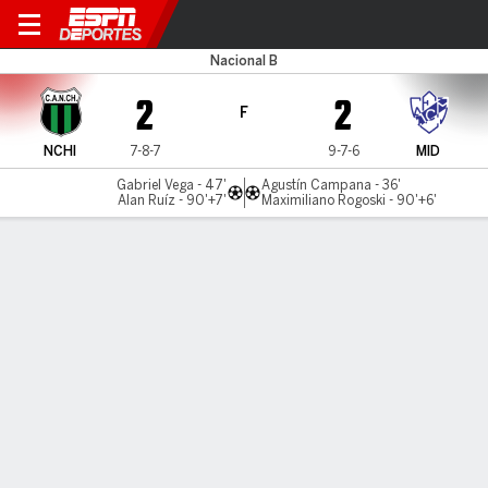
N. Chicago v Midland
Nacional B
2
2
F
NCHI
7-8-7
9-7-6
MID
Gabriel Vega - 47'
Agustín Campana - 36'
Alan Ruíz - 90'+7'
Maximiliano Rogoski - 90'+6'
Resumen
Comentario
LÍNEA DE TIEMPO DE JUEGO
NCHI