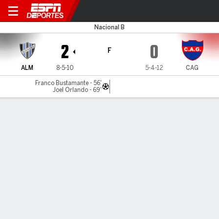
Almagro v Güemes
Nacional B
2
0
F
ALM
8-5-10
5-4-12
CAG
Franco Bustamante - 56'
Joel Orlando - 69'
Resumen
Comentario
LÍNEA DE TIEMPO DE JUEGO
ALM