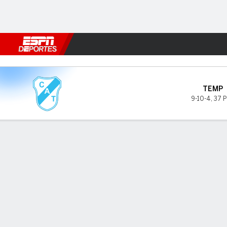
Fútbol
MLB
F. Americano
Básquetbol
WNBA
F1
Boxe
Temperley v N. Chicago
TEMP
9-10-4
,
37 
Resumen
INFORMACIÓN DEL PARTIDO
GOL