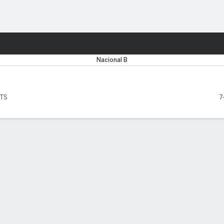
o
Más Deportes
Nacional B
PTS
7
EADORES