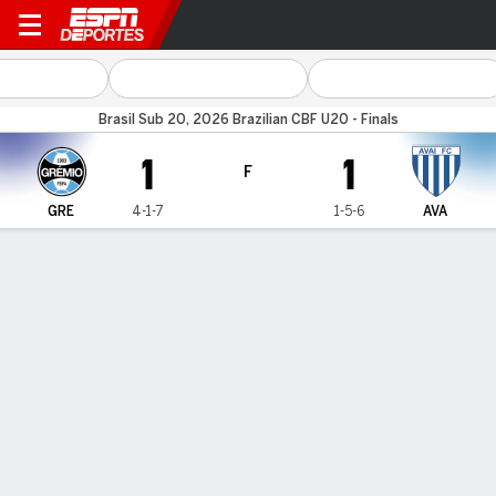
Grêmio v Avaí
Brasil Sub 20, 2026 Brazilian CBF U20 - Finals
1
1
F
GRE
4-1-7
1-5-6
AVA
Resumen
CARA A CARA
Últimos 2 enfrentamientos
GRE
AVA