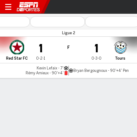
Red Star FC v Tours
Ligue 2
1
1
F
Red Star FC
0-2-1
0-3-0
Tours
Kevin Lefaix - 7'
Bryan Bergougnoux - 90'+4' Pen
Rémy Amieux - 90'+4'
Resumen
LÍNEA DE TIEMPO DE JUEGO
Red Star FC