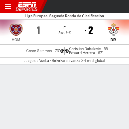
Hearts v Birkirkara
Liga Europea, Segunda Ronda de Clasificación
1
2
F
Agr. 1-2
HOM
BIR
Christian Bubalovic - 55'
Conor Sammon - 73'
Edward Herrera - 67'
Juego de Vuelta - Birkirkara avanza 2-1 en el global
Resumen
Comentario
LÍNEA DE TIEMPO DE JUEGO
HOM