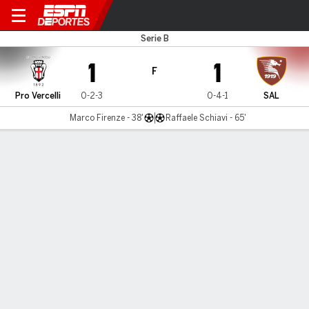
Pro Vercelli v Salernitana
Serie B
1
1
F
Pro Vercelli
0-2-3
0-4-1
SAL
Marco Firenze - 38'
Raffaele Schiavi - 65'
Resumen
Comentario
LÍNEA DE TIEMPO DE JUEGO
Pro Vercelli