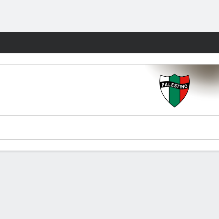
Watch
Juegos