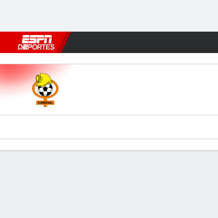
Fútbol
MLB
F. Americano
Básquetbol
WNBA
F1
Boxe
Cobresal v Palestino
Resumen
Comentario