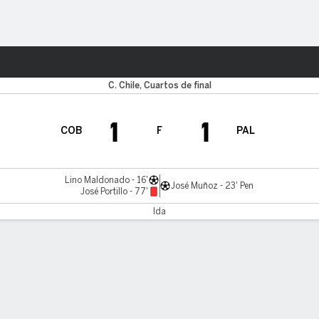
o
Más Deportes
C. Chile, Cuartos de final
1
1
COB
F
PAL
Lino Maldonado - 16'
José Muñoz - 23' Pen
José Portillo - 77'
Ida