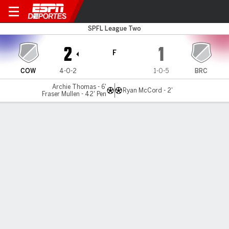
Cowdenbeath v Brechin
SPFL League Two
2
1
F
COW
4-0-2
1-0-5
BRC
Archie Thomas - 6'
Ryan McCord - 2'
Fraser Mullen - 42' Pen
Resumen
LÍNEA DE TIEMPO DE JUEGO
COW