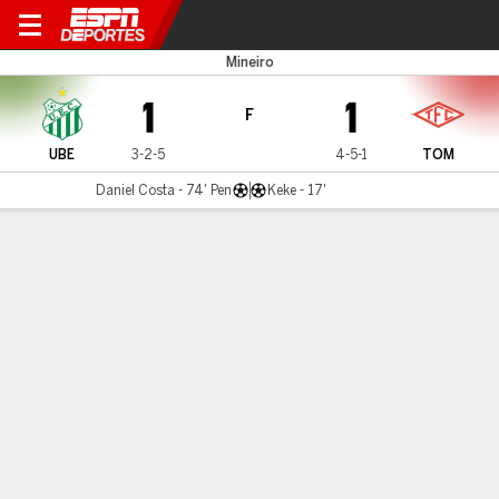
Uberlândia v Tombense
Mineiro
1
1
F
UBE
3-2-5
4-5-1
TOM
Daniel Costa - 74' Pen
Keke - 17'
Resumen
LÍNEA DE TIEMPO DE JUEGO
UBE