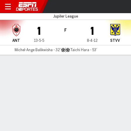
Antwerp v Sint-Truidense
Jupiler League
1
1
F
ANT
13-5-5
8-4-12
STVV
Michel-Ange Balikwisha - 32'
Taichi Hara - 53'
Resumen
LÍNEA DE TIEMPO DE JUEGO
ANT