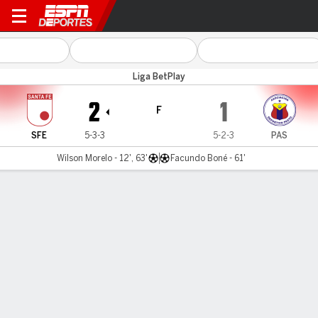
Santa Fe v Pasto
Liga BetPlay
2
1
F
SFE
5-3-3
5-2-3
PAS
Wilson Morelo - 12', 63'
Facundo Boné - 61'
Resumen
Crónica
Comentario
San