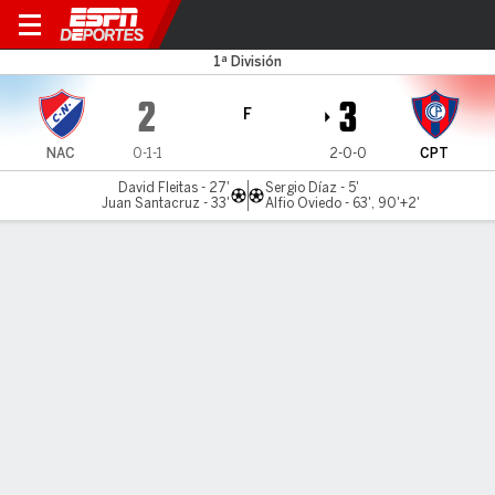
Nacional v Cerro Porteño
1ª División
2
3
F
NAC
0-1-1
2-0-0
CPT
David Fleitas - 27'
Sergio Díaz - 5'
Juan Santacruz - 33'
Alfio Oviedo - 63', 90'+2'
Resumen
LÍNEA DE TIEMPO DE JUEGO
NAC