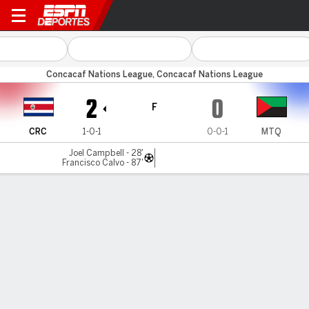
Costa Rica v Martinique
Concacaf Nations League, Concacaf Nations League
2
0
F
CRC
1-0-1
0-0-1
MTQ
Joel Campbell - 28'
Francisco Calvo - 87'
Resumen
Comentario
LÍNEA DE TIEMPO DE JUEGO
CRC