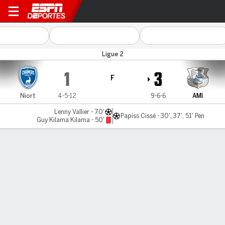
Niort v SC Amiens
Ligue 2
1
3
F
Niort
4-5-12
9-6-6
AMI
Lenny Vallier - 70'
Papiss Cissé - 30', 37', 51' Pen
Guy Kilama Kilama - 50'
Resumen
LÍNEA DE TIEMPO DE JUEGO
Niort