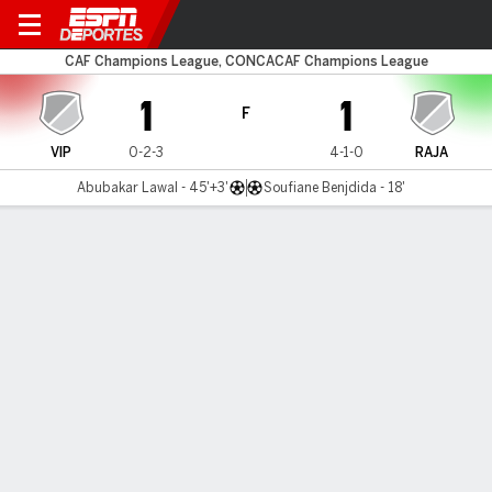
Vipers SC v Raja
CAF Champions League, CONCACAF Champions League
1
1
F
VIP
0-2-3
4-1-0
RAJA
Abubakar Lawal - 45'+3'
Soufiane Benjdida - 18'
Resumen
LÍNEA DE TIEMPO DE JUEGO
VIP