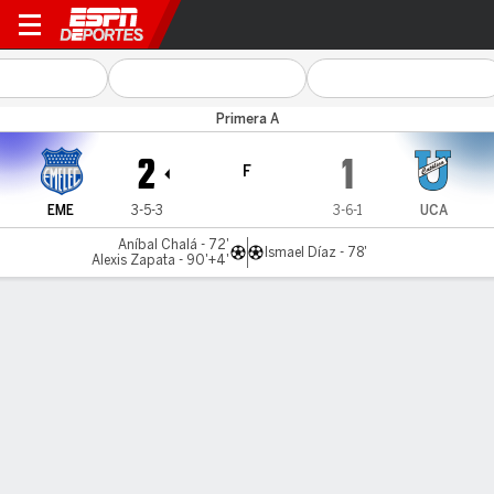
Emelec v U. Católica
Primera A
2
1
F
EME
3-5-3
3-6-1
UCA
Aníbal Chalá - 72'
Ismael Díaz - 78'
Alexis Zapata - 90'+4'
Resumen
LÍNEA DE TIEMPO DE JUEGO
EME