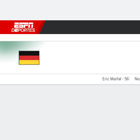
Fútbol
MLB
F. Americano
Básquetbol
WNBA
F1
Boxe
Germany v Poland
Eric Martel - 56'
Ni
Resumen