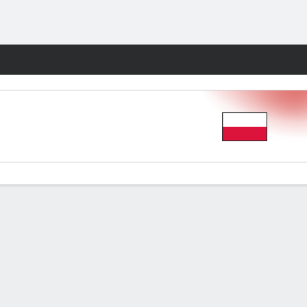
Watch
Juegos