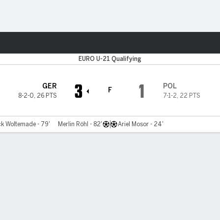
o
Más Deportes
EURO U-21 Qualifying
3
1
GER
POL
F
8-2-0
,
26 PTS
7-1-2
,
22 PTS
ck Woltemade - 79'
Merlin Röhl - 82'
Ariel Mosor - 24'