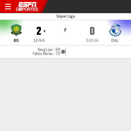
Beijing v Dalian
Súper Liga
2
0
F
BG
12-9-6
3-10-14
DAL
Yang Liyu - 69'
Fábio Abreu - 73'
Resumen
Comentario
LÍNEA DE TIEMPO DE JUEGO
BG